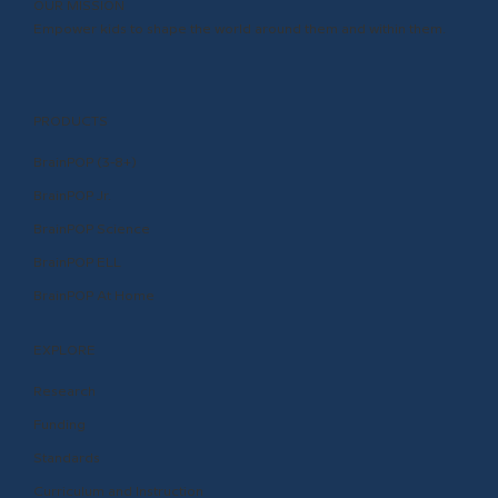
OUR MISSION
Empower kids to shape the world around them and within them.
PRODUCTS
BrainPOP (3-8+)
BrainPOP Jr.
BrainPOP Science
BrainPOP ELL
BrainPOP At Home
EXPLORE
Research
Funding
Standards
Curriculum and Instruction